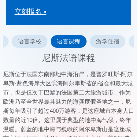
立刻报名 »
斯
语言学校
语言课程
游学住宿
尼斯法语课程
尼斯位于法国东南部地中海沿岸，是普罗旺斯-阿尔
卑斯-蓝色海岸大区滨海阿尔卑斯省的省会和最大城
市，也是仅次于巴黎的法国第二大旅游城市。作为
欧洲乃至全世界最具魅力的海滨度假圣地之一，尼
斯每年吸引了超过400万游客，是这座城市本身人口
数量的近10倍。这里属于典型的地中海气候，终年
温暖。蔚蓝的地中海与巍峨的阿尔卑斯山是这座城