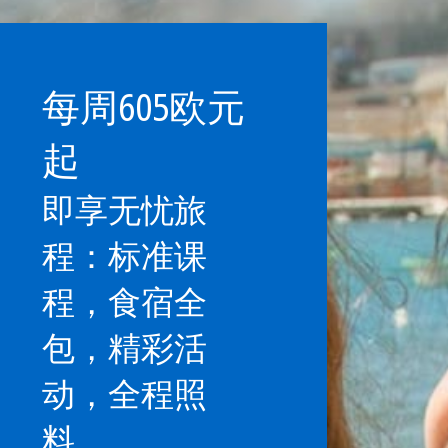
每周605欧元
起
即享无忧旅
程：标准课
程，食宿全
包，精彩活
动，全程照
料……