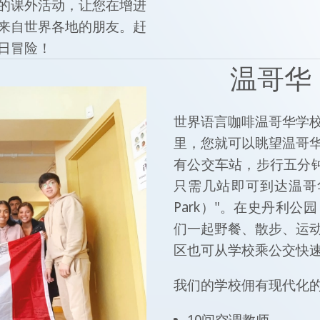
的课外活动，让您在增进
来自世界各地的朋友。赶
日冒险！
温哥华 
世界语言咖啡温哥华学
里，您就可以眺望温哥
有公交车站，步行五分钟也
只需几站即可到达温哥华
Park）"。在史丹利
们一起野餐、散步、运
区也可从学校乘公交快
我们的学校佣有现代化的