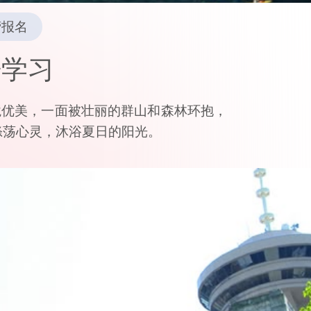
营报名
语学习
境优美，一面被壮丽的群山和森林环抱，
涤荡心灵，沐浴夏日的阳光。