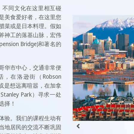
。不同文化在这里相互碰
是美食爱好者，在这里您
腊菜或是日本料理。假如
斧神工的落基山脉，宏伟
nsion Bridge)和著名的
哥华市中心，交通非常便
在洛逊街（Robson
，或是想远离喧嚣，在加拿
nley Park）寻求一处
选择！
体验。我们的课程生动有
当地居民的交流不断巩固