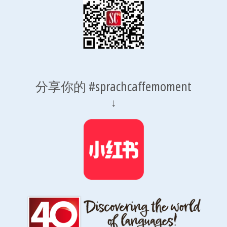
分享你的 #sprachcaffemoment
↓