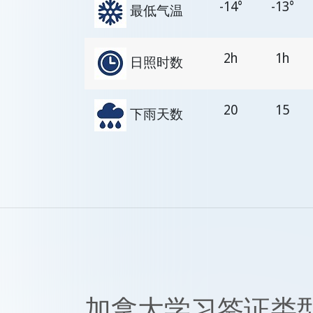
-14°
-13°
最低气温
2h
1h
日照时数
20
15
下雨天数
加拿大学习签证类